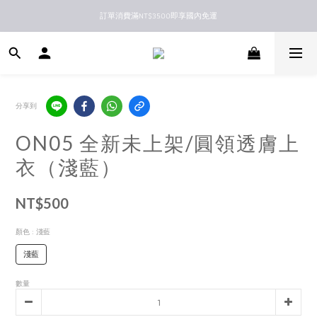
訂單消費滿NT$3500即享國內免運
新馬港澳順豐到付配送
新馬港澳順豐到付配送
分享到
ON05 全新未上架/圓領透膚上
衣（淺藍）
NT$500
顏色
: 淺藍
淺藍
數量