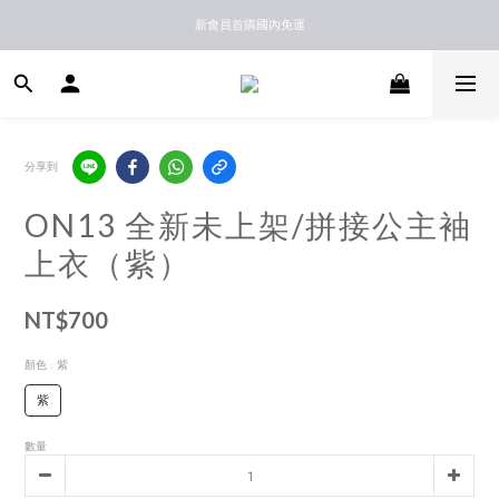
新馬港澳順豐到付配送
新會員首購國內免運
新馬港澳順豐到付配送
分享到
ON13 全新未上架/拼接公主袖
上衣（紫）
NT$700
顏色
: 紫
紫
數量