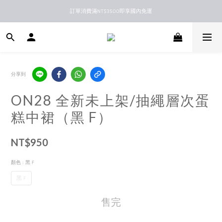
訂單消費滿NT$3500即享國內免運
新馬港澳順豐到付配送
新馬港澳順豐到付配送
分享到
ON28 全新未上架/抽繩層次蛋
糕中裙（黑 F）
NT$950
顏色
: 黑 F
黑 F
售完